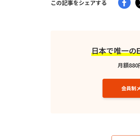
この記事をシェアする
日本で唯一の
月額880
会員制